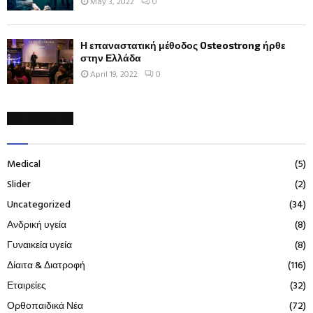
May 3, 2022
0
Η επαναστατική μέθοδος Osteostrong ήρθε
στην Ελλάδα
April 19, 2022
0
CATEGORIES
Medical
(5)
Slider
(2)
Uncategorized
(34)
Ανδρική υγεία
(8)
Γυναικεία υγεία
(8)
Δίαιτα & Διατροφή
(116)
Εταιρείες
(32)
Ορθοπαιδικά Νέα
(72)