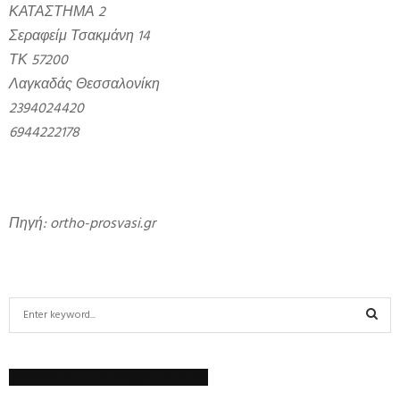
ΚΑΤΑΣΤΗΜΑ 2
Σεραφείμ Τσακμάνη 14
ΤΚ 57200
Λαγκαδάς Θεσσαλονίκη
2394024420
6944222178
Πηγή: ortho-prosvasi.gr
S
e
a
S
r
ΠΡΟΣΦΑΤΕΣ ΔΗΜΟΣΙΕΥΣΕΙΣ
c
E