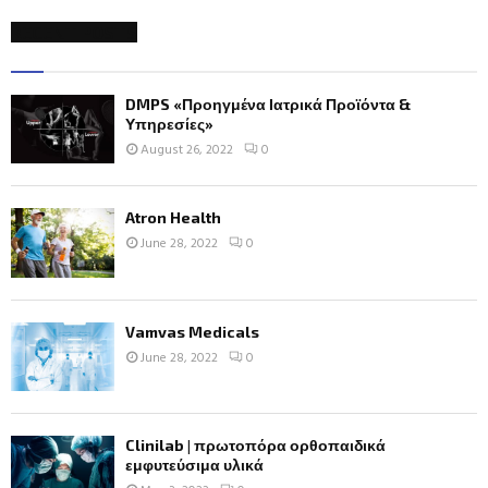
RECENT POSTS
DMPS «Προηγμένα Ιατρικά Προϊόντα &
Υπηρεσίες»
August 26, 2022
0
Atron Health
June 28, 2022
0
Vamvas Medicals
June 28, 2022
0
Clinilab | πρωτοπόρα ορθοπαιδικά
εμφυτεύσιμα υλικά