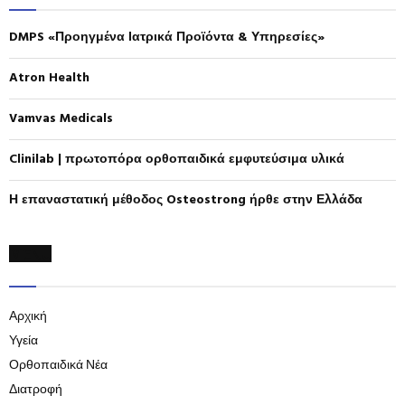
h
f
A
DMPS «Προηγμένα Ιατρικά Προϊόντα & Υπηρεσίες»
o
r
R
:
Atron Health
C
Vamvas Medicals
H
Clinilab | πρωτοπόρα ορθοπαιδικά εμφυτεύσιμα υλικά
Η επαναστατική μέθοδος Osteostrong ήρθε στην Ελλάδα
MENU
Αρχική
Υγεία
Ορθοπαιδικά Νέα
Διατροφή