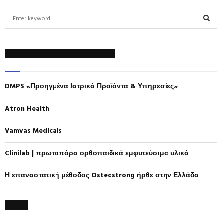
S
e
a
S
r
ΠΡΟΣΦΑΤΕΣ ΔΗΜΟΣΙΕΥΣΕΙΣ
c
E
h
f
A
DMPS «Προηγμένα Ιατρικά Προϊόντα & Υπηρεσίες»
o
r
R
:
Atron Health
C
Vamvas Medicals
H
Clinilab | πρωτοπόρα ορθοπαιδικά εμφυτεύσιμα υλικά
Η επαναστατική μέθοδος Osteostrong ήρθε στην Ελλάδα
MENU