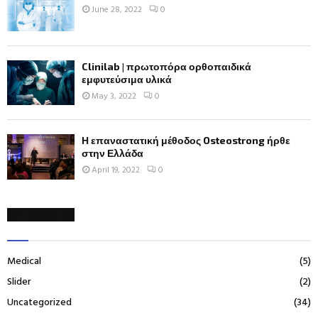
June 28, 2022
0
Clinilab | πρωτοπόρα ορθοπαιδικά
εμφυτεύσιμα υλικά
May 3, 2022
0
Η επαναστατική μέθοδος Osteostrong ήρθε
στην Ελλάδα
April 19, 2022
0
CATEGORIES
Medical
(5)
Slider
(2)
Uncategorized
(34)