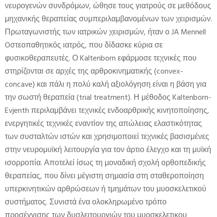
νευρογενών συνδρόμων, ώθησε τους γιατρούς σε μεθόδους
μηχανικής θεραπείας συμπεριλαμβανομένων των χειρισμών.
Πρωταγωνιστής των ιατρικών χειρισμών, ήταν ο JA Mennell
Oστεοπαθητικός ιατρός, που δίδασκε κύρια σε
φυσικοθεραπευτές. Ο Kaltenborn εφάρμοσε τεχνικές που
στηρίζονται σε αρχές της αρθροκινηματικής (convex-
concave) και πάλι η πολύ καλή αξιολόγηση είναι η βάση για
την σωστή θεραπεία (trial treatment). Η μέθοδος Kaltenborn-
Evjenth περιλαμβάνει τεχνικές ενδοαρθρικής κινητοποίησης,
ενεργητικές τεχνικές εναντίον της απώλειας ελαστικότητας
των συσταλτών ιστών και χρησιμοποιεί τεχνικές βασισμένες
στην νευρομυϊκή λειτουργία για τον άρτιο έλεγχο και τη μυϊκή
ισορροπία. Αποτελεί ίσως τη μοναδική σχολή ορθοπεδικής
θεραπείας, που δίνει μέγιστη σημασία στη σταθεροποίηση
υπερκινητικών αρθρώσεων ή τμημάτων του μυοσκελετικού
συστήματος. Συνιστά ένα ολοκληρωμένο τρόπο
προσέγγισης των δυσλειτουργιών του μυοσκελετικου