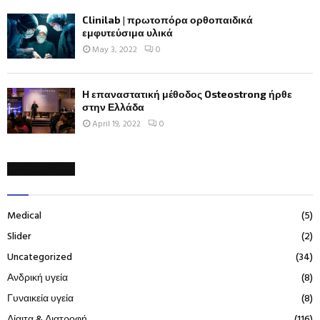
Clinilab | πρωτοπόρα ορθοπαιδικά
εμφυτεύσιμα υλικά
May 3, 2022
0
Η επαναστατική μέθοδος Osteostrong ήρθε
στην Ελλάδα
April 19, 2022
0
CATEGORIES
Medical
(5)
Slider
(2)
Uncategorized
(34)
Ανδρική υγεία
(8)
Γυναικεία υγεία
(8)
Δίαιτα & Διατροφή
(116)