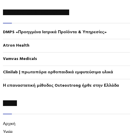
a
S
r
ΠΡΟΣΦΑΤΕΣ ΔΗΜΟΣΙΕΥΣΕΙΣ
c
E
h
f
A
DMPS «Προηγμένα Ιατρικά Προϊόντα & Υπηρεσίες»
o
r
R
:
Atron Health
C
Vamvas Medicals
H
Clinilab | πρωτοπόρα ορθοπαιδικά εμφυτεύσιμα υλικά
Η επαναστατική μέθοδος Osteostrong ήρθε στην Ελλάδα
MENU
Αρχική
Υγεία