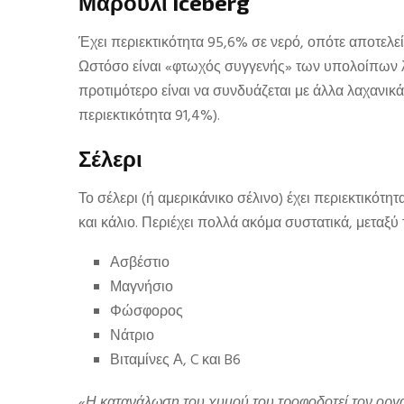
Μαρούλι iceberg
Έχει περιεκτικότητα 95,6% σε νερό, οπότε αποτελε
Ωστόσο είναι «φτωχός συγγενής» των υπολοίπων λ
προτιμότερο είναι να συνδυάζεται με άλλα λαχανικά
περιεκτικότητα 91,4%).
Σέλερι
Το σέλερι (ή αμερικάνικο σέλινο) έχει περιεκτικότη
και κάλιο. Περιέχει πολλά ακόμα συστατικά, μεταξ
Ασβέστιο
Μαγνήσιο
Φώσφορος
Νάτριο
Βιταμίνες Α, C και B6
«
Η κατανάλωση του χυμού του τροφοδοτεί τον οργα