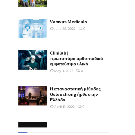
Vamvas Medicals
June 28, 2022
0
Clinilab |
πρωτοπόρα ορθοπαιδικά
εμφυτεύσιμα υλικά
May 3, 2022
0
Η επαναστατική μέθοδος
Osteostrong ήρθε στην
Ελλάδα
April 19, 2022
0
CATEGORIES