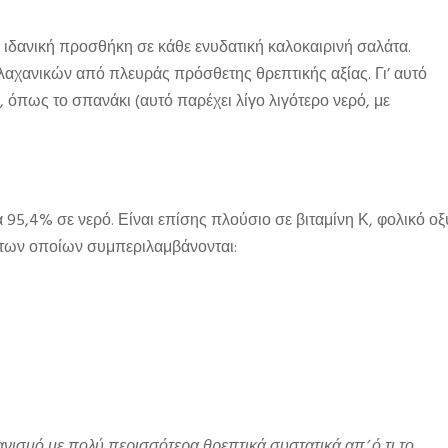
ί ιδανική προσθήκη σε κάθε ενυδατική καλοκαιρινή σαλάτα.
αχανικών από πλευράς πρόσθετης θρεπτικής αξίας. Γι’ αυτό
, όπως το σπανάκι (αυτό παρέχει λίγο λιγότερο νερό, με
τα 95,4% σε νερό. Είναι επίσης πλούσιο σε βιταμίνη Κ, φολικό οξ
ύ των οποίων συμπεριλαμβάνονται:
νισμό με πολύ περισσότερα θρεπτικά συστατικά απ’ ό,τι το