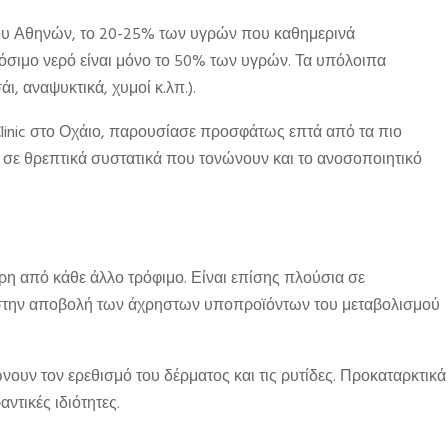
ου Αθηνών, το 20-25% των υγρών που καθημερινά
όσιμο νερό είναι μόνο το 50% των υγρών. Τα υπόλοιπα
ι, αναψυκτικά, χυμοί κ.λπ.).
 Clinic στο Οχάιο, παρουσίασε προσφάτως επτά από τα πιο
α σε θρεπτικά συστατικά που τονώνουν και το ανοσοποιητικό
ρη από κάθε άλλο τρόφιμο. Είναι επίσης πλούσια σε
στην αποβολή των άχρηστων υποπροϊόντων του μεταβολισμού
νουν τον ερεθισμό του δέρματος και τις ρυτίδες. Προκαταρκτικά
ντικές ιδιότητες.