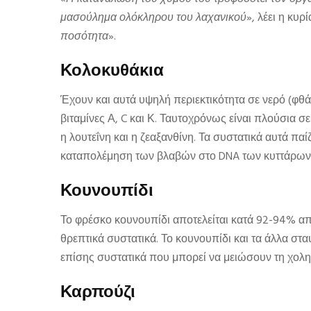
μασούλημα ολόκληρου του λαχανικού
», λέει η κυρ
ποσότητα
».
Κολοκυθάκια
Έχουν και αυτά υψηλή περιεκτικότητα σε νερό (φθάν
βιταμίνες Α, C και Κ. Ταυτοχρόνως είναι πλούσια σ
η λουτεΐνη και η ζεαξανθίνη. Τα συστατικά αυτά πα
καταπολέμηση των βλαβών στο DNA των κυττάρων
Κουνουπίδι
Το φρέσκο κουνουπίδι αποτελείται κατά 92-94% από
θρεπτικά συστατικά. Το κουνουπίδι και τα άλλα στ
επίσης συστατικά που μπορεί να μειώσουν τη χολησ
Καρπούζι