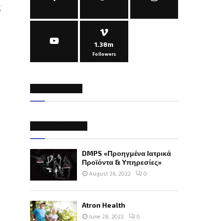
ς
1.38m
Followers
NEWSLETTER
RECENT POSTS
DMPS «Προηγμένα Ιατρικά
Προϊόντα & Υπηρεσίες»
August 26, 2022
0
Atron Health
June 28, 2022
0