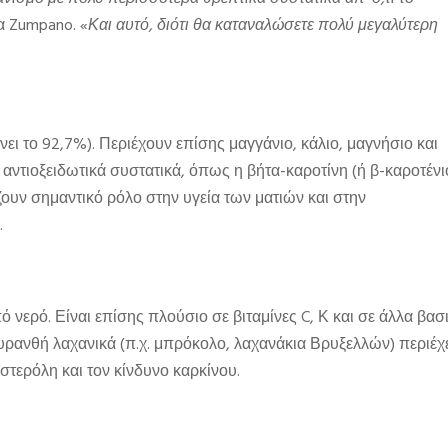
ία Zumpano. «
Και αυτό, διότι θα καταναλώσετε πολύ μεγαλύτερη
ει το 92,7%). Περιέχουν επίσης μαγγάνιο, κάλιο, μαγνήσιο και
ε αντιοξειδωτικά συστατικά, όπως η βήτα-καροτίνη (ή β-καροτένι
ίζουν σημαντικό ρόλο στην υγεία των ματιών και στην
.
 νερό. Είναι επίσης πλούσιο σε βιταμίνες C, Κ και σε άλλα βασ
αυρανθή λαχανικά (π.χ. μπρόκολο, λαχανάκια Βρυξελλών) περιέχ
τερόλη και τον κίνδυνο καρκίνου.