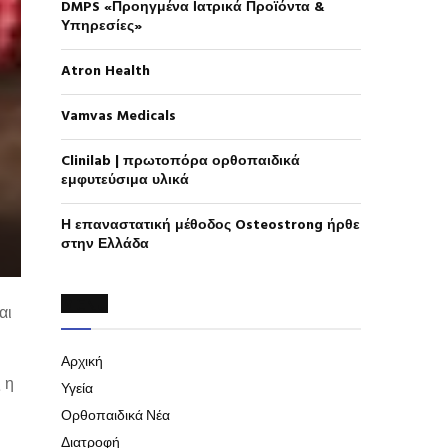
A
DMPS «Προηγμένα Ιατρικά Προϊόντα &
o
Υπηρεσίες»
r
R
:
Atron Health
C
Vamvas Medicals
H
Clinilab | πρωτοπόρα ορθοπαιδικά
εμφυτεύσιμα υλικά
Η επαναστατική μέθοδος Osteostrong ήρθε
στην Ελλάδα
MENU
αι
Αρχική
 η
Υγεία
Ορθοπαιδικά Νέα
Διατροφή