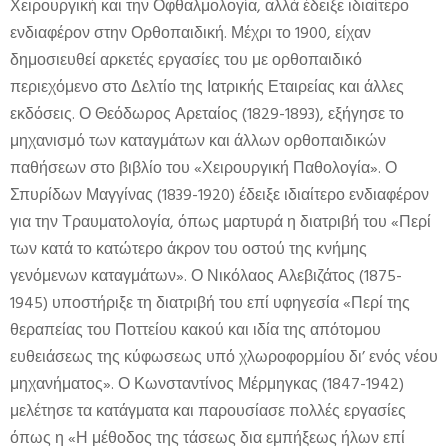
Χειρουργική και την Οφθαλμολογία, αλλά έδειξε ιδιαίτερο
ενδιαφέρον στην Ορθοπαιδική. Μέχρι το 1900, είχαν
δημοσιευθεί αρκετές εργασίες του με ορθοπαιδικό
περιεχόμενο στο Δελτίο της Ιατρικής Εταιρείας και άλλες
εκδόσεις. Ο Θεόδωρος Αρεταίος (1829-1893), εξήγησε το
μηχανισμό των καταγμάτων και άλλων ορθοπαιδικών
παθήσεων στο βιβλίο του «Χειρουργική Παθολογία». Ο
Σπυρίδων Μαγγίνας (1839-1920) έδειξε ιδιαίτερο ενδιαφέρον
για την Τραυματολογία, όπως μαρτυρά η διατριβή του «Περί
των κατά το κατώτερο άκρον του οστού της κνήμης
γενόμενων καταγμάτων». Ο Νικόλαος Αλεβιζάτος (1875-
1945) υποστήριξε τη διατριβή του επί υφηγεσία «Περί της
θεραπείας του Ποττείου κακού και ιδία της απότομου
ευθειάσεως της κύφωσεως υπό χλωροφορμίου δι’ ενός νέου
μηχανήματος». Ο Κωνσταντίνος Μέρμηγκας (1847-1942)
μελέτησε τα κατάγματα και παρουσίασε πολλές εργασίες
όπως η «Η μέθοδος της τάσεως δια εμπήξεως ήλων επί