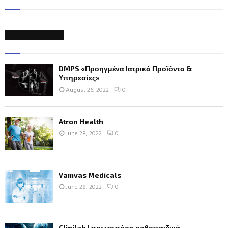
RECENT POSTS
DMPS «Προηγμένα Ιατρικά Προϊόντα &
Υπηρεσίες»
August 26, 2022
0
Atron Health
June 28, 2022
0
Vamvas Medicals
June 28, 2022
0
Clinilab | πρωτοπόρα ορθοπαιδικά