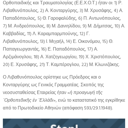
Ορθοπαιδικής και Τραυματολογίας (Ε.Ε.Χ.Ο.Τ.) ήταν οι: 1) Ρ.
Λιβαθυνόπουλος, 2) Α. Κονταργύρης, 3) Μ. Χρυσάφης, 4) Α.
Παπαδόπουλος, 5) Θ. Γαροφαλύδης, 6) Π. Αντωνόπουλος,
7) Μ. Ανδρεόπουλος, 8) Μ. Δανιηλίδου, 9) Μ. Δήμιτσας, 10) Α.
Καββαδίας, 11) Λ. Καραμπαρμπούνης, 12) Γ.
Λιβαθυνόπουλος, 13) Ι. Μιχαήλ, 14) Ε. Οικονόμου, 15) Θ.
Παπαγεωργαντάς, 16) Ε. Παπαδόπουλος, 17) Α.
Αρζιμάνογλου, 18) Α. Χατζηγεωργίου, 19) Χ. Χριστόπουλος,
20) Ε. Χρυσάφης, 21) Τ. Καμπέρογλου, 22) Μ. Κλωνιζάκης.
Ο Λιβαθυνόπουλος ορίστηκε ως Πρόεδρος και ο
Κονταργύρης ως Γενικός Γραμματέας. Σκοπός της
νεοσυσταθείσας Εταιρείας ήταν «
ἡ προαγωγή τῆς
᾿Ορθοπεδικῆς ἐν ῾Ελλάδι
», ενώ το καταστατικό της εγκρίθηκε
από το Πρωτοδικείο Αθηνών (απόφαση 593/29.1.1948).