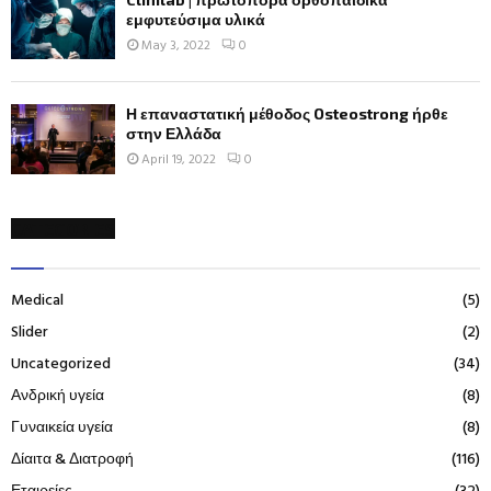
εμφυτεύσιμα υλικά
May 3, 2022
0
Η επαναστατική μέθοδος Osteostrong ήρθε
στην Ελλάδα
April 19, 2022
0
CATEGORIES
Medical
(5)
Slider
(2)
Uncategorized
(34)
Ανδρική υγεία
(8)
Γυναικεία υγεία
(8)
Δίαιτα & Διατροφή
(116)