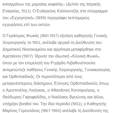
καταγμάτων της μηριαίας κεφαλής» (Δελτίο της Ιατρικής
Εταιρείας, 1922). Ο Ευάγγελος Καλλιοντζής στο σύγγραμμα
του «Εγχειρητική» (1899) περιγράφει λεπτομερώς
εγχειρήσεις επί των οστών.
Ο Γεράσιμος Φωκάς (1861-1937) εξελέγη καθηγητής Γενικής
Χειρουργικής το 1902, ανέλαβε αρχικά τη Διεύθυνση του
Δημοτικού Νοσοκομείου και αργότερα μεταφέρθηκε στο
Αρεταίειον (1907). Ίδρυσε την ιδιωτική «Κλινική Φωκά»,
όπου με τον επιμελητή του Ριχάρδο Λιβαθυνόπουλο
αντιμετώπιζε παθήσεις Γενικής Χειρουργικής, Γυναικολογίας
και Ορθοπαιδικής. Οι περισσότεροι από τους
μεταγενέστερους διάσημους Έλληνες Ορθοπαιδικούς όπως
ο Αριστοτέλης Λιούγκας, ο Αθανάσιος Κονταργύρης, ο
Θεόδωρος Γαροφαλίδης, ο Νικόλαος Βρυώνης και άλλοι,
υπήρξαν βοηθοί του. Την ίδια περίοδο (1902), ο Καθηγητής
Μαρίνος Γερουλάνος (1867-1960) ανέλαβε τη Διεύθυνση της