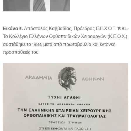
Εικόνα 5.
Απόστολος Καββαδίας, Πρόεδρος Ε.Ε.Χ.Ο.Τ. 1982.
Το Κολλέγιο Ελλήνων Ορθοπαιδικών Χειρουργών (Κ.Ε.Ο.Χ.)
συστάθηκε το 1983, μετά από πρωτοβουλία και έντονες
προσπάθειές του.