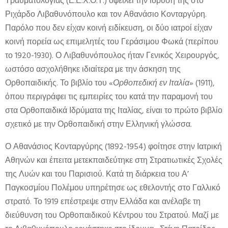
Τραυματολογίας (Ε.Ε.Χ.Ο.Τ.) οφείλει την ίδρυσή της στο
Ριχάρδο Λιβαθυνόπουλο και τον Αθανάσιο Κονταργύρη.
Παρόλο που δεν είχαν κοινή ειδίκευση, οι δύο ιατροί είχαν
κοινή πορεία ως επιμελητές του Γεράσιμου Φωκά (περίπου
το 1920-1930). Ο Λιβαθυνόπουλος ήταν Γενικός Χειρουργός,
ωστόσο ασχολήθηκε ιδιαίτερα με την άσκηση της
Ορθοπαιδικής. Το βιβλίο του «
Ορθοπεδική εν Ιταλία
» (1911),
όπου περιγράφει τις εμπειρίες του κατά την παραμονή του
στα Ορθοπαιδικά Ιδρύματα της Ιταλίας, είναι το πρώτο βιβλίο
σχετικό με την Ορθοπαιδική στην Ελληνική γλώσσα.
Ο Αθανάσιος Κονταργύρης (1892-1954) φοίτησε στην Ιατρική
Αθηνών και έπειτα μετεκπαιδεύτηκε στη Στρατιωτικές Σχολές
της Λυών και του Παρισιού. Κατά τη διάρκεια του Α’
Παγκοσμίου Πολέμου υπηρέτησε ως εθελοντής στο Γαλλικό
στρατό. Το 1919 επέστρεψε στην Ελλάδα και ανέλαβε τη
διεύθυνση του Ορθοπαιδικού Κέντρου του Στρατού. Μαζί με