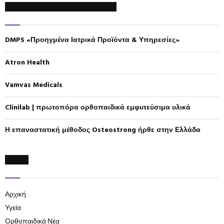
ΠΡΟΣΦΑΤΕΣ ΔΗΜΟΣΙΕΥΣΕΙΣ
c
E
h
f
A
DMPS «Προηγμένα Ιατρικά Προϊόντα & Υπηρεσίες»
o
r
R
:
Atron Health
C
Vamvas Medicals
H
Clinilab | πρωτοπόρα ορθοπαιδικά εμφυτεύσιμα υλικά
Η επαναστατική μέθοδος Osteostrong ήρθε στην Ελλάδα
MENU
Αρχική
Υγεία
Ορθοπαιδικά Νέα