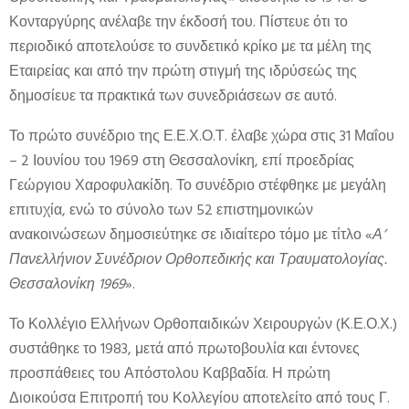
Κονταργύρης ανέλαβε την έκδοσή του. Πίστευε ότι το
περιοδικό αποτελούσε το συνδετικό κρίκο με τα μέλη της
Εταιρείας και από την πρώτη στιγμή της ιδρύσεώς της
δημοσίευε τα πρακτικά των συνεδριάσεων σε αυτό.
Το πρώτο συνέδριο της Ε.Ε.Χ.Ο.Τ. έλαβε χώρα στις 31 Μαΐου
– 2 Ιουνίου του 1969 στη Θεσσαλονίκη, επί προεδρίας
Γεώργιου Χαροφυλακίδη. Το συνέδριο στέφθηκε με μεγάλη
επιτυχία, ενώ το σύνολο των 52 επιστημονικών
ανακοινώσεων δημοσιεύτηκε σε ιδιαίτερο τόμο με τίτλο «
Α’
Πανελλήνιον Συνέδριον Ορθοπεδικής και Τραυματολογίας.
Θεσσαλονίκη 1969
».
Το Κολλέγιο Ελλήνων Ορθοπαιδικών Χειρουργών (Κ.Ε.Ο.Χ.)
συστάθηκε το 1983, μετά από πρωτοβουλία και έντονες
προσπάθειες του Απόστολου Καββαδία. Η πρώτη
Διοικούσα Επιτροπή του Κολλεγίου αποτελείτο από τους Γ.