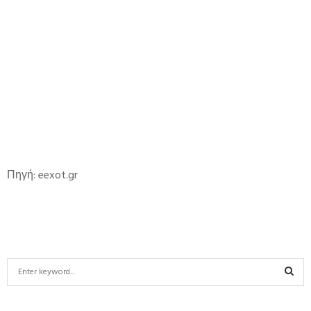
Πηγή: eexot.gr
S
e
a
S
r