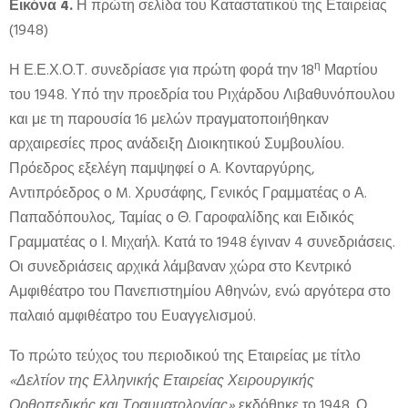
Εικόνα 4.
Η πρώτη σελίδα του Καταστατικού της Εταιρείας
(1948)
η
Η Ε.Ε.Χ.Ο.Τ. συνεδρίασε για πρώτη φορά την 18
Μαρτίου
του 1948. Υπό την προεδρία του Ριχάρδου Λιβαθυνόπουλου
και με τη παρουσία 16 μελών πραγματοποιήθηκαν
αρχαιρεσίες προς ανάδειξη Διοικητικού Συμβουλίου.
Πρόεδρος εξελέγη παμψηφεί ο A. Κονταργύρης,
Αντιπρόεδρος ο M. Χρυσάφης, Γενικός Γραμματέας ο Α.
Παπαδόπουλος, Ταμίας ο Θ. Γαροφαλίδης και Ειδικός
Γραμματέας ο Ι. Μιχαήλ. Κατά το 1948 έγιναν 4 συνεδριάσεις.
Οι συνεδριάσεις αρχικά λάμβαναν χώρα στο Κεντρικό
Αμφιθέατρο του Πανεπιστημίου Αθηνών, ενώ αργότερα στο
παλαιό αμφιθέατρο του Ευαγγελισμού.
Το πρώτο τεύχος του περιοδικού της Εταιρείας με τίτλο
«Δελτίον της Ελληνικής Εταιρείας Χειρουργικής
Ορθοπεδικής και Τραυματολογίας»
εκδόθηκε το 1948. Ο