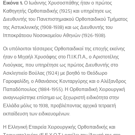
Εικόνα 1.
Ο Ιωάννης Χρυσοσπάθης ήταν ο πρώτος
Καθηγητής Ορθοπαιδικής (1925) και υπηρέτησε ως
Διευθυντής του Πανεπιστημιακού Ορθοπαιδικού Τμήματος
της Αστυκλινικής (1908-1938) και ως Διευθυντής του
Ιπποκράτειου Νοσοκομείου Αθηνών (1926-1938).
Οι υπόλοιποι τέσσερεις Ορθοπαιδικοί της εποχής εκείνης
ήταν ο Μιχαήλ Χρυσάφης στο Π.Ι.Κ.Π.Α., ο Αριστοτέλης
Λιούγκας, που υπηρέτησε ως πρώτος Διευθυντής στο
Ασκληπιείο Βούλας (1924) με βοηθό το Θεόδωρο
Γαροφαλίδη, ο Αθανάσιος Κονταργύρης και ο Αλέξανδρος
Παπαδόπουλος (1884-1955). Η Ορθοπαιδική Χειρουργική
αναγνωρίστηκε επίσημα ως ξεχωριστή ειδικότητα στην
Ελλάδα μόλις το 1938, προβλέποντας αρχικά τετραετή
εκπαίδευση των ειδικευομένων.
Η Ελληνική Εταιρεία Χειρουργικής Ορθοπαιδικής και